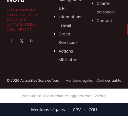
Charte
& RH
INFORMATIONS
éditoriale
SYNDICALES ET
Informations
SOCIALES ·
Contact
MUTUALISTES,
Travail
CSE, DROITS
Droits
f
𝕏
≋
Syndicaux
Actions
Militantes
© 2026 Actualités Sociales Nord
Mentions légales
Confidentialité
consultant SEO freelance
|
agence web 123web
Mentions Légales
·
CGV
·
CGU