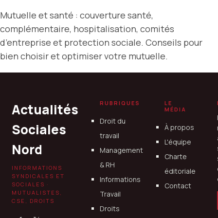
Mutuelle et santé : couverture santé,
complémentaire, hospitalisation, comités
d’entreprise et protection sociale. Conseils pour
bien choisir et optimiser votre mutuelle.
RUBRIQUES
LE
Actualités
MÉDIA
Droit du
Sociales
À propos
travail
L'équipe
Nord
Management
Charte
& RH
INFORMATIONS
éditoriale
SYNDICALES ET
Informations
SOCIALES ·
Contact
MUTUALISTES,
Travail
CSE, DROITS
Droits