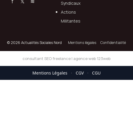
f
𝕏
≋
Syndicaux
Actions
Militantes
© 2026 Actualités Sociales Nord
Mentions légales
Confidentialité
consultant SEO freelance
|
agence web 123web
Mentions Légales
·
CGV
·
CGU