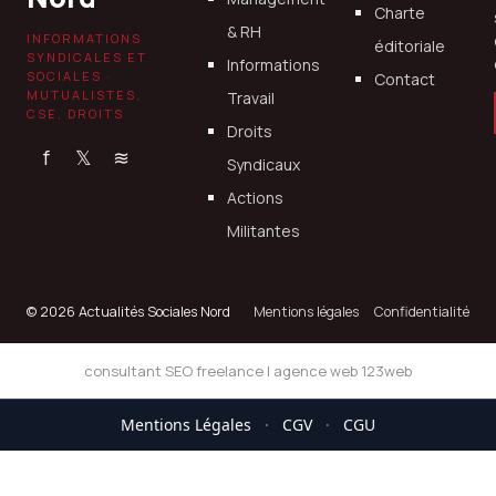
Charte
& RH
INFORMATIONS
éditoriale
SYNDICALES ET
Informations
SOCIALES ·
Contact
MUTUALISTES,
Travail
CSE, DROITS
Droits
f
𝕏
≋
Syndicaux
Actions
Militantes
© 2026 Actualités Sociales Nord
Mentions légales
Confidentialité
consultant SEO freelance
|
agence web 123web
Mentions Légales
·
CGV
·
CGU