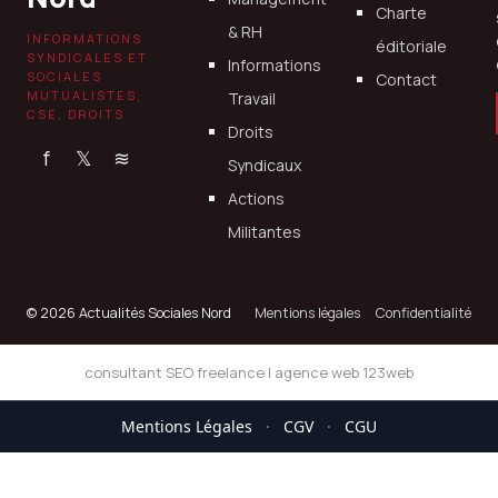
Charte
& RH
INFORMATIONS
éditoriale
SYNDICALES ET
Informations
SOCIALES ·
Contact
MUTUALISTES,
Travail
CSE, DROITS
Droits
f
𝕏
≋
Syndicaux
Actions
Militantes
© 2026 Actualités Sociales Nord
Mentions légales
Confidentialité
consultant SEO freelance
|
agence web 123web
Mentions Légales
·
CGV
·
CGU