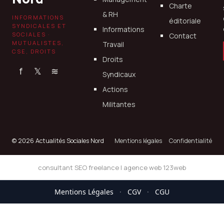
Charte
& RH
INFORMATIONS
éditoriale
SYNDICALES ET
Informations
SOCIALES ·
Contact
MUTUALISTES,
Travail
CSE, DROITS
Droits
f
𝕏
≋
Syndicaux
Actions
Militantes
© 2026 Actualités Sociales Nord
Mentions légales
Confidentialité
consultant SEO freelance
|
agence web 123web
Mentions Légales
·
CGV
·
CGU