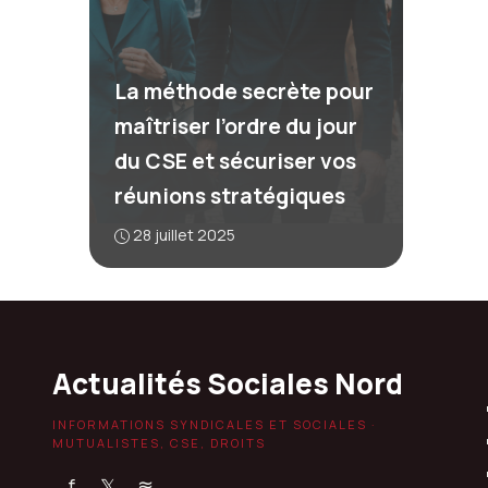
La méthode secrète pour
maîtriser l’ordre du jour
du CSE et sécuriser vos
réunions stratégiques
28 juillet 2025
Actualités Sociales Nord
INFORMATIONS SYNDICALES ET SOCIALES ·
MUTUALISTES, CSE, DROITS
f
𝕏
≋