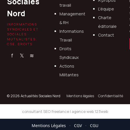
Sociales
À propos
travail
L'équipe
Nord
Management
Charte
& RH
INFORMATIONS
éditoriale
SYNDICALES ET
Informations
SOCIALES ·
Contact
MUTUALISTES,
Travail
CSE, DROITS
Droits
f
𝕏
≋
Syndicaux
Actions
Militantes
© 2026 Actualités Sociales Nord
Mentions légales
Confidentialité
consultant SEO freelance
|
agence web 123web
Mentions Légales
·
CGV
·
CGU