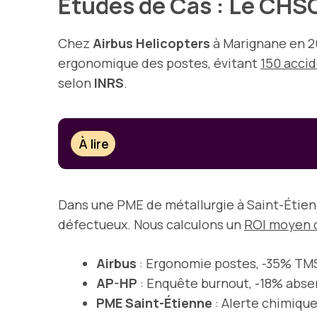
Études de Cas : Le CHS
Chez
Airbus Helicopters
à Marignane en 2
ergonomique des postes, évitant
150 acci
selon
INRS
.
À lire
Dans une PME de métallurgie à Saint-Étien
défectueux. Nous calculons un
ROI moyen d
Airbus
: Ergonomie postes, -35% TMS
AP-HP
: Enquête burnout, -18% abse
PME Saint-Étienne
: Alerte chimique