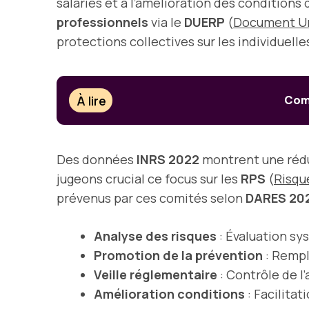
salariés et à l’amélioration des conditions de
professionnels
via le
DUERP
(
Document Uni
protections collectives sur les individuelle
À lire
Comm
Des données
INRS 2022
montrent une réd
jugeons crucial ce focus sur les
RPS
(
Risqu
prévenus par ces comités selon
DARES 20
Analyse des risques
: Évaluation s
Promotion de la prévention
: Rempl
Veille réglementaire
: Contrôle de l
Amélioration conditions
: Facilita