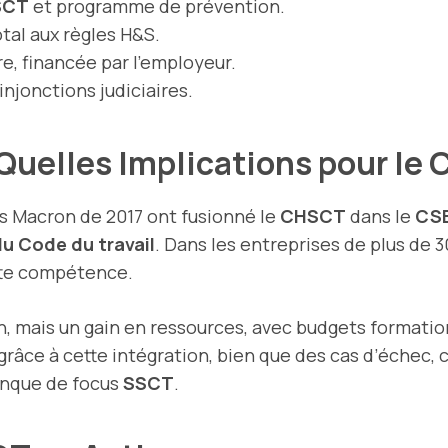
SCT
et programme de prévention.
otal aux règles H&S.
re, financée par l’employeur.
njonctions judiciaires.
: Quelles Implications pour l
s Macron de 2017 ont fusionné le
CHSCT
dans le
CS
du Code du travail
. Dans les entreprises de plus de 
tte compétence.
n, mais un gain en ressources, avec budgets format
 grâce à cette intégration, bien que des cas d’éche
anque de focus
SSCT
.