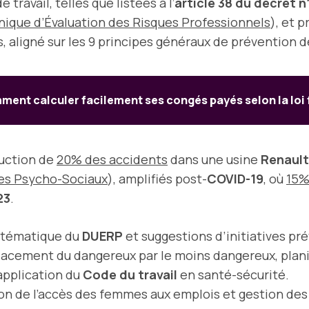
 travail, telles que listées à l’
article 38 du décret 
que d’Évaluation des Risques Professionnels
), et 
s, aligné sur les 9 principes généraux de prévention de
ent calculer facilement ses congés payés selon la loi
uction de
20% des accidents
dans une usine
Renault
es Psycho-Sociaux
), amplifiés post-
COVID-19
, où
15%
23
.
ystématique du
DUERP
et suggestions d’initiatives pr
acement du dangereux par le moins dangereux, planif
’application du
Code du travail
en santé-sécurité.
tion de l’accès des femmes aux emplois et gestion de