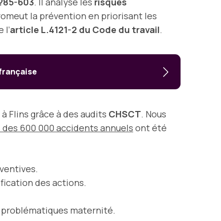
n?85-603
. Il analyse les
risques
promeut la prévention en priorisant les
 l’
article L.4121-2 du Code du travail
.
 française
à Flins grâce à des audits
CHSCT
. Nous
 des 600 000 accidents annuels
ont été
éventives.
ication des actions.
s problématiques maternité.