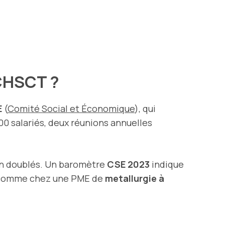
e CHSCT ?
E
(
Comité Social et Économique
), qui
300 salariés, deux réunions annuelles
ion doublés. Un baromètre
CSE 2023
indique
c, comme chez une PME de
metallurgie à