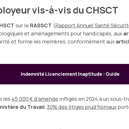
mployeur vis-à-vis du CHSCT
HSCT
sur le
RASSCT
(
Rapport Annuel Santé Sécurité
nologiques et aménagements pour handicapés, aux
ar
écurité et forme les membres, conformément aux
artic
Indemnité Licenciement Inaptitude : Guide
e les
45 000 € d’amende
infligés en 2024 à un sous-t
nistère du Travail
,
30% des litiges prud’homaux
port