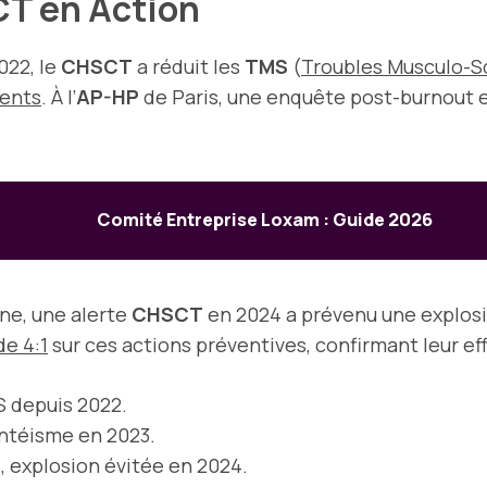
CT en Action
022, le
CHSCT
a réduit les
TMS
(
Troubles Musculo-S
dents
. À l’
AP-HP
de Paris, une enquête post-burnout e
Comité Entreprise Loxam : Guide 2026
ne, une alerte
CHSCT
en 2024 a prévenu une explosi
e 4:1
sur ces actions préventives, confirmant leur e
 depuis 2022.
ntéisme en 2023.
, explosion évitée en 2024.