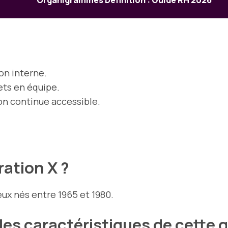
Organigrammes Définition : Guide RH 2026
on interne.
jets en équipe.
on continue accessible.
ration X ?
x nés entre 1965 et 1980.
ales caractéristiques de cette 