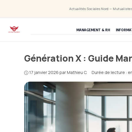
Aller
Actualités Sociales Nord — Mutualistes
au
contenu
MANAGEMENT & RH
INFORMA
Génération X : Guide M
17 janvier 2026
par
Mathieu C.
·
Durée de lecture : e