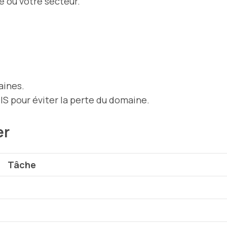
té ou votre secteur.
aines.
IS pour éviter la perte du domaine.
er
Tâche