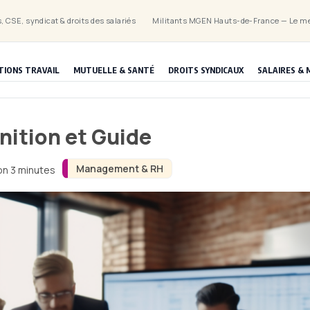
, CSE, syndicat & droits des salariés
Militants MGEN Hauts-de-France — Le mé
TIONS TRAVAIL
MUTUELLE & SANTÉ
DROITS SYNDICAUX
SALAIRES & 
nition et Guide
Management & RH
on 3 minutes