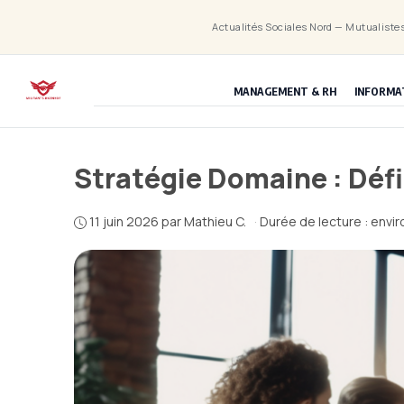
Aller
Actualités Sociales Nord — Mutualistes
au
contenu
MANAGEMENT & RH
INFORMA
Stratégie Domaine : Défi
11 juin 2026
par
Mathieu C.
·
Durée de lecture : envir