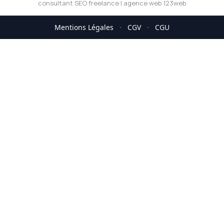
consultant SEO freelance
|
agence web 123web
Mentions Légales
·
CGV
·
CGU