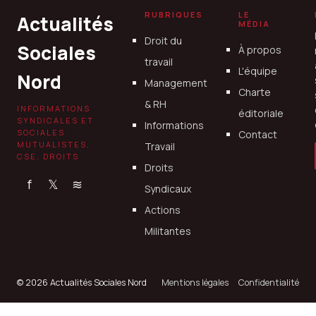
RUBRIQUES
LE
Actualités
MÉDIA
Droit du
Sociales
À propos
travail
L'équipe
Nord
Management
Charte
& RH
INFORMATIONS
éditoriale
SYNDICALES ET
Informations
SOCIALES ·
Contact
MUTUALISTES,
Travail
CSE, DROITS
Droits
f
𝕏
≋
Syndicaux
Actions
Militantes
© 2026 Actualités Sociales Nord
Mentions légales
Confidentialité