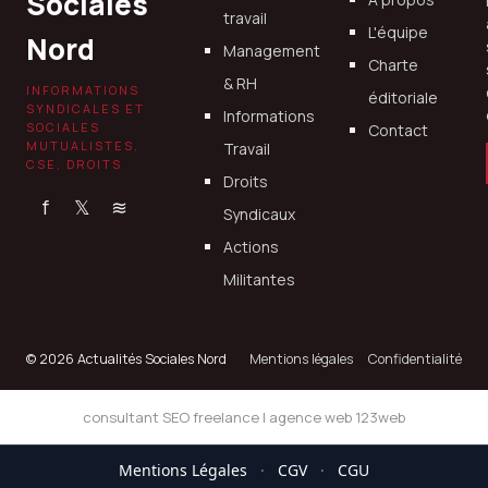
Sociales
travail
L'équipe
Nord
Management
Charte
& RH
INFORMATIONS
éditoriale
SYNDICALES ET
Informations
SOCIALES ·
Contact
MUTUALISTES,
Travail
CSE, DROITS
Droits
f
𝕏
≋
Syndicaux
Actions
Militantes
© 2026 Actualités Sociales Nord
Mentions légales
Confidentialité
consultant SEO freelance
|
agence web 123web
Mentions Légales
·
CGV
·
CGU