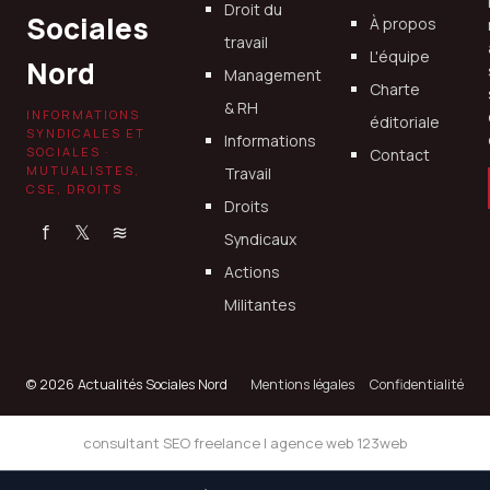
Droit du
Sociales
À propos
travail
L'équipe
Nord
Management
Charte
& RH
INFORMATIONS
éditoriale
SYNDICALES ET
Informations
SOCIALES ·
Contact
MUTUALISTES,
Travail
CSE, DROITS
Droits
f
𝕏
≋
Syndicaux
Actions
Militantes
© 2026 Actualités Sociales Nord
Mentions légales
Confidentialité
consultant SEO freelance
|
agence web 123web