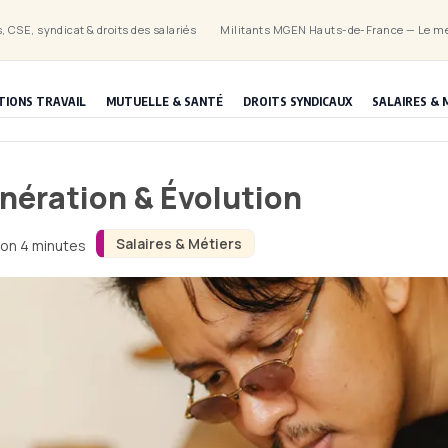
, CSE, syndicat & droits des salariés
Militants MGEN Hauts-de-France — Le mé
TIONS TRAVAIL
MUTUELLE & SANTÉ
DROITS SYNDICAUX
SALAIRES & 
nération & Évolution
Salaires & Métiers
ron 4 minutes