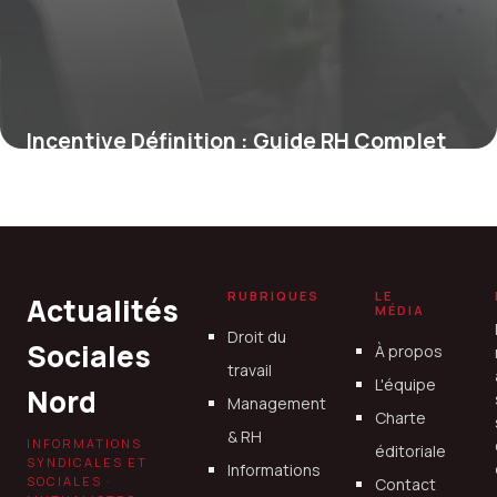
Incentive Définition : Guide RH Complet
2026
28 juin 2026
RUBRIQUES
LE
Actualités
MÉDIA
Droit du
Sociales
À propos
travail
L'équipe
Nord
Management
Charte
& RH
INFORMATIONS
éditoriale
SYNDICALES ET
Informations
SOCIALES ·
Contact