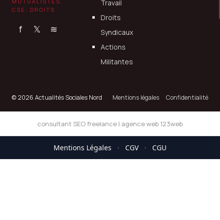
MUTUALISTES,
Travail
CSE, DROITS
Droits
f
𝕏
≋
Syndicaux
Actions
Militantes
© 2026 Actualités Sociales Nord
Mentions légales
Confidentialité
consultant SEO freelance
|
agence web 123web
Mentions Légales
·
CGV
·
CGU