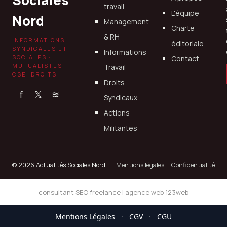
Sociales
travail
L'équipe
Nord
Management
Charte
& RH
INFORMATIONS
éditoriale
SYNDICALES ET
Informations
SOCIALES ·
Contact
MUTUALISTES,
Travail
CSE, DROITS
Droits
f
𝕏
≋
Syndicaux
Actions
Militantes
© 2026 Actualités Sociales Nord
Mentions légales
Confidentialité
consultant SEO freelance
|
agence web 123web
Mentions Légales
·
CGV
·
CGU