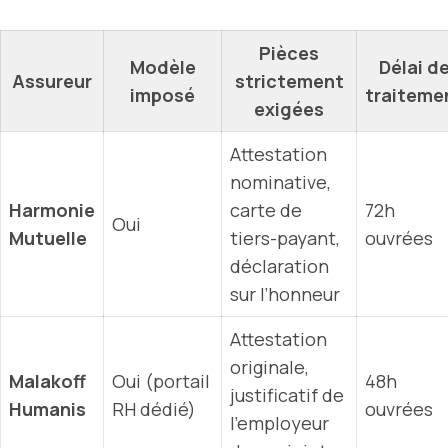
Pièces
Modèle
Délai d
Assureur
strictement
imposé
traiteme
exigées
Attestation
nominative,
Harmonie
carte de
72h
Oui
Mutuelle
tiers-payant,
ouvrées
déclaration
sur l’honneur
Attestation
originale,
Malakoff
Oui (portail
48h
justificatif de
Humanis
RH dédié)
ouvrées
l’employeur