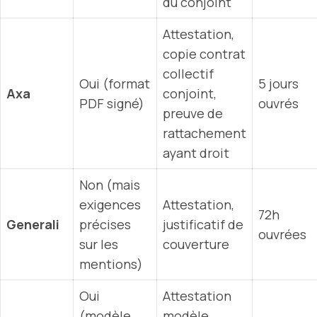
du conjoint
Attestation,
copie contrat
collectif
Oui (format
5 jours
Axa
conjoint,
PDF signé)
ouvrés
preuve de
rattachement
ayant droit
Non (mais
exigences
Attestation,
72h
Generali
précises
justificatif de
ouvrées
sur les
couverture
mentions)
Oui
Attestation
(modèle
modèle,