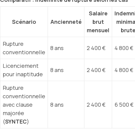
Salaire
Indemn
Scénario
Ancienneté
brut
minima
mensuel
brut
Rupture
8 ans
2 400 €
4 800 €
conventionnelle
Licenciement
8 ans
2 400 €
4 800 €
pour inaptitude
Rupture
conventionnelle
avec clause
8 ans
2 400 €
6 500 €
majorée
(
SYNTEC
)