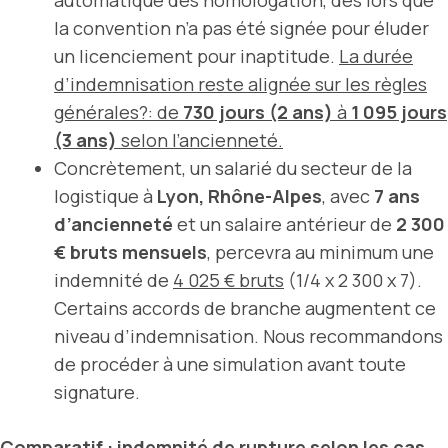
la convention n’a pas été signée pour éluder
un licenciement pour inaptitude.
La durée
d’indemnisation reste alignée sur les règles
générales?: de
730 jours (2 ans)
à
1 095 jours
(3 ans)
selon l’ancienneté.
Concrètement, un salarié du secteur de la
logistique à
Lyon, Rhône-Alpes
, avec
7 ans
d’ancienneté
et un salaire antérieur de
2 300
€ bruts mensuels
, percevra au minimum une
indemnité de
4 025 € bruts
(1/4 x 2 300 x 7).
Certains accords de branche augmentent ce
niveau d’indemnisation. Nous recommandons
de procéder à une simulation avant toute
signature.
Comparatif : indemnité de rupture selon les cas